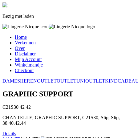
Bezig met laden
Home
Verkennen
Over
Disclaimer
Mijn Account
Winkelmandje
Checkout
DAMES
HEREN
OUTLET
OUTLET
UNI
OUTLET
KIND
CADEA
GRAPHIC SUPPORT
C21S30
42
42
CHANTELLE, GRAPHIC SUPPORT, C21S30, Slip, Slip,
38,40,42,44
Details