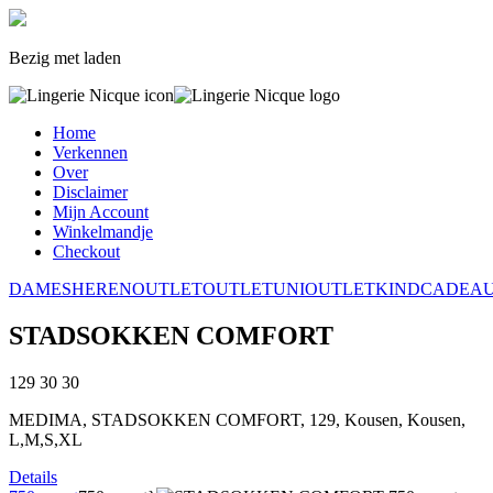
Bezig met laden
Home
Verkennen
Over
Disclaimer
Mijn Account
Winkelmandje
Checkout
DAMES
HEREN
OUTLET
OUTLET
UNI
OUTLET
KIND
CADEA
STADSOKKEN COMFORT
129
30
30
MEDIMA, STADSOKKEN COMFORT, 129, Kousen, Kousen,
L,M,S,XL
Details